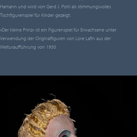
Hamann und wird von Gerd J. Pohl als stimmungsvolles
Tischfigurenspiel für Kinder gezeigt.
»Der kleine Prinz«
ist ein Figurenspiel für Erwachsene unter
Verwendung der Originalfiguren von Lore Lafin aus der
Welturaufführung von 1950.