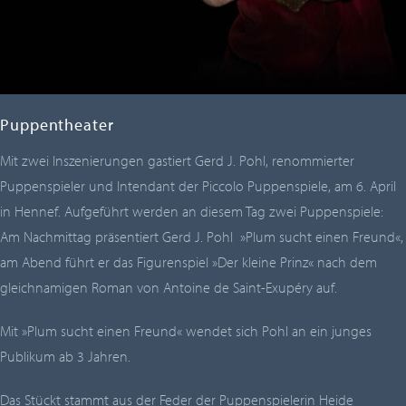
Puppentheater
Mit zwei Inszenierungen gastiert Gerd J. Pohl, renommierter
Puppenspieler und Intendant der Piccolo Puppenspiele, am 6. April
in Hennef. Aufgeführt werden an diesem Tag zwei Puppenspiele:
Am Nachmittag präsentiert Gerd J. Pohl »Plum sucht einen Freund«,
am Abend führt er das Figurenspiel »Der kleine Prinz« nach dem
gleichnamigen Roman von Antoine de Saint-Exupéry auf.
Mit
»Plum sucht einen Freund«
wendet sich Pohl an ein junges
Publikum ab 3 Jahren.
Das Stückt stammt aus der Feder der Puppenspielerin Heide