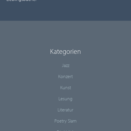
Kategorien
Jazz
Konzert
Kunst
Lesung
Literatur
Poetry Slam