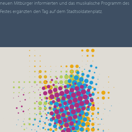
neuen Mitbürger informierten und das musikalische Programm des
Festes ergänzten den Tag auf dem Stadtsoldatenplatz.