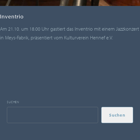
Inventrio
Am 21.10. um 18.00 Uhr gastiert das Inventrio mit einem Jazzkonzert
in Meys-Fabrik, präsentiert vom Kulturverein Hennef e.V.
SUCHEN
Suchen