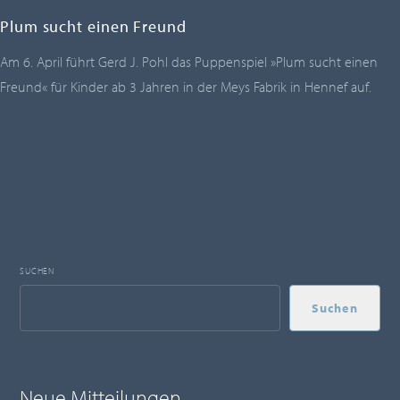
Plum sucht einen Freund
Am 6. April führt Gerd J. Pohl das Puppenspiel »Plum sucht einen
Freund« für Kinder ab 3 Jahren in der Meys Fabrik in Hennef auf.
SUCHEN
Suchen
Neue Mitteilungen