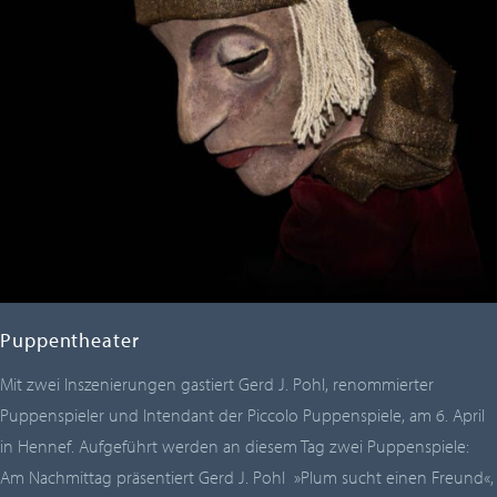
Puppentheater
Mit zwei Inszenierungen gastiert Gerd J. Pohl, renommierter
Puppenspieler und Intendant der Piccolo Puppenspiele, am 6. April
in Hennef. Aufgeführt werden an diesem Tag zwei Puppenspiele:
Am Nachmittag präsentiert Gerd J. Pohl »Plum sucht einen Freund«,